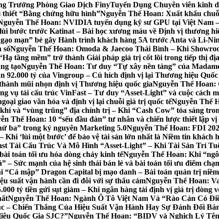
ng Trưởng Phòng Giao Dịch Finy
Tuyển Dụng Chuyên viên kinh d
i thiết “Bằng chứng hữu hình”
Nguyễn Thế Hoan: Xuất khẩu chuỗ
Nguyễn Thế Hoan: NVIDIA tuyển dụng kỹ sư GPU tại Việt Nam – Khi
i bước trước Katinat – Bài học xương máu về Định vị thương hiệ
gạo mạn” bẻ gãy Hành trình khách hàng 5A trước Anta và Li-Ni
 số
Nguyễn Thế Hoan: Omoda & Jaecoo Thái Bình – Khi Showroom L
 tầng mềm” trở thành Giải pháp giá trị cốt lõi trong tiếp thị đ
áng tạo
Nguyễn Thế Hoan: Tư duy “Tự xây nền tảng” của Madame 
 92.000 tỷ của Vingroup – Cú hích định vị lại Thương hiệu Quốc g
 thành mũi nhọn định vị Thương hiệu quốc gia
Nguyễn Thế Hoan: G
vụ tái cấu trúc VinFast – Tư duy “Asset-Light” và cuộc cách mạn
i giao văn hóa và định vị lại chuỗi giá trị quốc tế
Nguyễn Thế Ho
í và “vùng trũng” địa chính trị – Khi “Cash Cow” tỏa sáng tron
n Thế Hoan: 10 “sếu đầu đàn” tư nhân và chiến lược thiết lập vị 
thứ ba” trong kỷ nguyên Marketing 5.0
Nguyễn Thế Hoan: FDI 202
Khi ‘lùi một bước’ để bảo vệ tài sản lớn nhất là Niềm tin khách 
st Tái Cấu Trúc Và Mô Hình “Asset-Light” – Khi Tài Sản Trí 
ài toán tối ưu hóa dòng chảy kinh tế
Nguyễn Thế Hoan: Khi “ngôi
” – Sức mạnh của hệ sinh thái bán lẻ và bài toán tối ưu điểm chạ
“Cá mập” Dragon Capital bị mạo danh – Bài toán quản trị niềm t
u suất vận hành cần đi đôi với sự thấu cảm
Nguyễn Thế Hoan: Vay
00 tỷ tiền gửi sụt giảm – Khi ngân hàng tái định vị giá trị dòng 
hất
Nguyễn Thế Hoan: Ngành Ô Tô Việt Nam Và “Rào Cản Có Điều
c – Chiến Thắng Của Hiệu Suất Vận Hành Hay Sự Đánh Đổi Bả
iệu Quốc Gia SJC?”
Nguyễn Thế Hoan: “BIDV và Nghịch Lý Tên