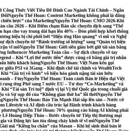
0 Công Thức Viết Tiêu Đề Đỉnh Cao Ngành Tài Chính – Ngân
 Đổi
Nguyễn Thế Hoan: Content Marketing không phải là đăng
chiến lược” của Marketing
Nguyễn Thế Hoan: CMO 2026-Khi
àn cầu 2026 – Khi Điểm chạm Bản sắc chuyển dịch sang “Thế
hạn cho vay trung dài hạn lên 40% – Đòn phối hợp khơi thông
ương hiệu bị chi phối bởi “Hiệu ứng Hào quang” vĩ mô và Nghệ
sự dịch chuyển từ “Bành trướng số lượng” sang “Quản trị hiệu
trận vĩ mô
Nguyễn Thế Hoan: Giới siêu giàu bớt giữ tài sản bằng
g Influencer Marketing Toàn cầu – Sự dịch chuyển về tay
nd – Khi “Lợi thế nước tiên” được củng cố bằng giá trị nhân
hấu hiểu khách hàng
Nguyễn Thế Hoan: Việt Nam kêu gọi
y giữa PSI và 3Gang – Khi định chế tài chính và WealthTech
 Khi “Giá trị vô hình” vô hiệu hóa gánh nặng tài sản hữu
oanh – Finy
Nguyễn Thế Hoan: Toàn cảnh Bán lẻ Hiện đại Việt
i cung ứng Phở sang 7 nước EU – Tư duy “Co-Marketing” và
 “Tài sản Trí tuệ” định vị lại Vị thế Quốc gia trong chuỗi giá
u và Sự sụp đổ của “Không gian thứ ba” lỗi thời
Nguyễn Thế
ng
Nguyễn Thế Hoan: Bảo Tín Mạnh Hải sắp lên sàn – Nước cờ
ifestyle và AI định cấu trúc lại Hành trình khách hàng
ịa phương
Nguyễn Thế Hoan: 70% quảng cáo bằng AI không phải
Lê Hoàng Diệp Thảo – Bước chuyển từ Tiếp thị thương mại
ia và Động lực lan tỏa dòng chảy kinh tế vĩ mô
Nguyễn Thế
iải mã “Kiềng ba chân” của Masan – Khi hệ sinh thái bán lẻ