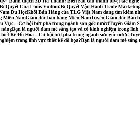
ủy” Bánh thạch 3D Hà Thành: Biến rau câu thành tuyệt tác ngh
í Quyết Của Louis Vuitton!
Bí Quyết Vận Hành Trade Marketing
t Nam Du Học
Khối Bán Hàng của TLG Việt Nam đang tìm kiếm nhữ
ng Miền Nam
Giám đốc bán hàng Miền Nam
Tuyển Giám đốc Bán h
 Vực – Cơ hội bứt phá trong ngành sơn gốc nước!
Tuyển Giám Sá
i năng
Bạn là người đam mê sáng tạo và có kinh nghiệm trong lĩn
hiết Kế Đồ Họa – Cơ hội bứt phá trong ngành sơn gốc nước!
Tuyể
ghiệm trong lĩnh vực thiết kế đồ họa?
Bạn là người đam mê sáng t