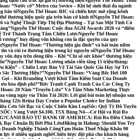
g định cấu trúc lại giá trị thương hiệu
Nguyễn Thế Hoan: Toàn
an: “Nước cờ” Metro của Sovico – Khi hệ sinh thái đa ngành
g bão tố
Nguyễn Thế Hoan: BIC và chiến lược mở rộng kênh
thế thương hiệu quốc gia trên bàn cờ kinh tế
Nguyễn Thế Hoan:
6 và Nghệ Thuật Tiếp Thị Địa Phương – Tại Sao Một Tỉnh Có
hàng”
Nguyễn Thế Hoan: Cuộc đua AGM Awards 2026 và “điểm
Tuệ Trở Thành Trọng Tâm Chiến Lược
Nguyễn Thế Hoan:
 vương” huy động vốn không còn là đặc quyền của quy
m
Nguyễn Thế Hoan: “Thương hiệu gia đình” và bài toán niềm
in và rủi ro thương hiệu trong kỷ nguyên số
Nguyễn Thế Hoan:
 vốn dựa trên dòng tiền – Khi “Chỉ số sức khỏe” thương hiệu
vốn”
Nguyễn Thế Hoan: Lương nhân viên tăng 15 triệu/tháng:
 Kiện” – Chiến Lược Bảo Vệ Tài Sản Quốc Gia Hay Sự Trì
n Sắc Thương Hiệu?”
Nguyễn Thế Hoan: “Vàng Bốc Hơi 100
 Gọi – Khi Branding Vượt Khỏi Tầm Kiểm Soát Của Doanh
 ưu hóa định phí?”
Bức Tranh Cạnh Tranh Của Các Công Ty
 Hoan: 20 Năm “Truyền Lửa” Và Tầm Nhìn Marketing Thực
a vàng ngày vía Thần Tài 2026: Lời giải bài toán lợi nhuận sau
Tháng 12
Is Reina Day Cruise a Popular Choice for Indian
iữa Cơn Sốt Bạc và Cuộc Chiến Kim Loại
Sốc: Quỹ Tỷ Đô Tuyên
!
SỐC: Vàng Vượt $4.100, TSX Bùng Nổ—Cơ Hội và Rủi Ro
G?
CẢNH BÁO TỪ BANK OF AMERICA: Rủi Ro Điều Chỉnh
ại, Bạc Chuẩn Bị Bứt Phá Lớn
Hiking in Halong: Should You Try
ủa Doanh Nghiệp Thành Công
Tạm Hoãn Thuế Nhập Khẩu 90
n lực ở nhiều ngành nghề
Chiến lược đột phá cho khách hàng