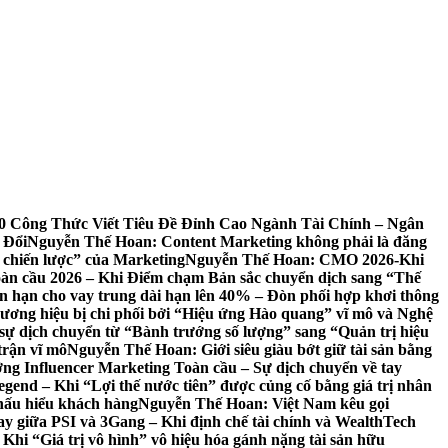
0 Công Thức Viết Tiêu Đề Đỉnh Cao Ngành Tài Chính – Ngân
 Đổi
Nguyễn Thế Hoan: Content Marketing không phải là đăng
chiến lược” của Marketing
Nguyễn Thế Hoan: CMO 2026-Khi
àn cầu 2026 – Khi Điểm chạm Bản sắc chuyển dịch sang “Thế
hạn cho vay trung dài hạn lên 40% – Đòn phối hợp khơi thông
ương hiệu bị chi phối bởi “Hiệu ứng Hào quang” vĩ mô và Nghệ
sự dịch chuyển từ “Bành trướng số lượng” sang “Quản trị hiệu
trận vĩ mô
Nguyễn Thế Hoan: Giới siêu giàu bớt giữ tài sản bằng
g Influencer Marketing Toàn cầu – Sự dịch chuyển về tay
nd – Khi “Lợi thế nước tiên” được củng cố bằng giá trị nhân
hấu hiểu khách hàng
Nguyễn Thế Hoan: Việt Nam kêu gọi
y giữa PSI và 3Gang – Khi định chế tài chính và WealthTech
 Khi “Giá trị vô hình” vô hiệu hóa gánh nặng tài sản hữu