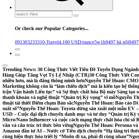
Search
for:
Or check our Popular Categories...
0913032333
10-Travel
4.100 USD/ounce
5w1h
9497 hà nội
9497
Trending News:
30 Công Thức Viết Tiêu Đề Tuyển Dụng Ngành
Hàng Giúp Tăng Vọt Tỷ Lệ Nhấp (CTR)
30 Công Thức Viết Co
nhiều hơn, mà là đăng thông minh hơn
Nguyễn Thế Hoan: CMO 20
Marketing không còn là “làm chiến dịch” mà là kiến tạo hệ thốn
trận Vận hành Liên tục” và Sự thực chất hóa Bộ máy Sáng tạo s
thanh khoản và nghệ thuật “Quản trị Kỳ vọng” vĩ mô
Nguyễn Thế
thuật tái thiết Điểm chạm Bản sắc
Nguyễn Thế Hoan: Báo cáo Di đ
suất số”
Nguyễn Thế Hoan: Toyota dừng sản xuất một mẫu EV – Kh
USD – Cuộc đại dịch chuyển danh mục và tư duy “Quản trị Kỳ v
Micro/Nano Influencer và cuộc cách mạng thực chất hóa chỉ số 
văn và cấu trúc tri thức bền vững
Nguyễn Thế Hoan: Persona và 
Amazon đầu tư AI – Nước cờ Tiên dịch chuyển “Hạ tầng tri thức
cùng hiện thực hóa triết lý “Muốn đi xa, phải đi cùng nhau”
Nguy