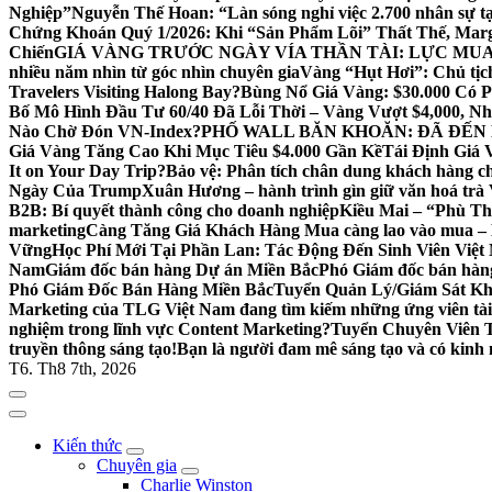
Nghiệp”
Nguyễn Thế Hoan: “Làn sóng nghỉ việc 2.700 nhân sự 
Chứng Khoán Quý 1/2026: Khi “Sản Phẩm Lõi” Thất Thế, Mar
Chiến
GIÁ VÀNG TRƯỚC NGÀY VÍA THẦN TÀI: LỰC MUA
nhiều năm nhìn từ góc nhìn chuyên gia
Vàng “Hụt Hơi”: Chủ tị
Travelers Visiting Halong Bay?
Bùng Nổ Giá Vàng: $30.000 Có P
Bố Mô Hình Đầu Tư 60/40 Đã Lỗi Thời – Vàng Vượt $4,000, N
Nào Chờ Đón VN-Index?
PHỐ WALL BĂN KHOĂN: ĐÃ ĐẾN
Giá Vàng Tăng Cao Khi Mục Tiêu $4.000 Gần Kề
Tái Định Giá 
It on Your Day Trip?
Bảo vệ: Phân tích chân dung khách hàng c
Ngày Của Trump
Xuân Hương – hành trình gìn giữ văn hoá trà 
B2B: Bí quyết thành công cho doanh nghiệp
Kiều Mai – “Phù Th
marketing
Càng Tăng Giá Khách Hàng Mua càng lao vào mua – B
Vững
Học Phí Mới Tại Phần Lan: Tác Động Đến Sinh Viên Việ
Nam
Giám đốc bán hàng Dự án Miền Bắc
Phó Giám đốc bán hà
Phó Giám Đốc Bán Hàng Miền Bắc
Tuyển Quản Lý/Giám Sát Khu
Marketing của TLG Việt Nam đang tìm kiếm những ứng viên tà
nghiệm trong lĩnh vực Content Marketing?
Tuyển Chuyên Viên T
truyền thông sáng tạo!
Bạn là người đam mê sáng tạo và có kinh n
T6. Th8 7th, 2026
Kiến thức
Chuyên gia
Charlie Winston