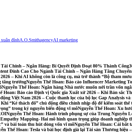
 xuân đỉnh
A.O.Smith
agency
AI marketing
 Tài Chính – Ngân Hàng: Bí Quyết Định Đoạt 80% Thành Công
3
ntent Đỉnh Cao Cho Ngành Tài Chính – Ngân Hàng Tăng Chuyển
26 – Khi AI không còn là công cụ, mà trở thành “Bộ tham mưu 
g tăng trưởng
Nguyễn Thế Hoan: Báo cáo Influencer Marketing To
ố
Nguyễn Thế Hoan: Ngân hàng Nhà nước muốn nới trần vốn ngắn 
 Hoan: Báo cáo Định vị Quốc gia Xuất xứ 2026 – Khi Bản sắc Th
ộng Việt Nam 2026 – Cuộc thanh lọc của bộ lọc Gap Analysis và 
i “Kẻ thách đố” chủ động điều chỉnh nhịp độ để kiểm soát thế 
ọng” trong kỷ nguyên biến động vĩ mô
Nguyễn Thế Hoan: Xu hướn
ROI
Nguyễn Thế Hoan: Hành trình phụng sự của Trung Nguyên Lege
Empathy Mapping- Hai mô hình quan trọng giúp doanh nghiệp t
” và bài toán thu hút dòng vốn vĩ mô
Nguyễn Thế Hoan: Cái bắt ta
ễn Thế Hoan: Tesla và bài học định giá lại Tài sản Thương hiệu –