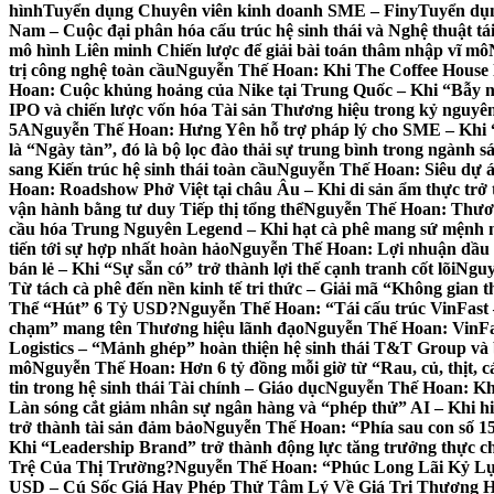
hình
Tuyển dụng Chuyên viên kinh doanh SME – Finy
Tuyển dụ
Nam – Cuộc đại phân hóa cấu trúc hệ sinh thái và Nghệ thuật tá
mô hình Liên minh Chiến lược để giải bài toán thâm nhập vĩ mô
trị công nghệ toàn cầu
Nguyễn Thế Hoan: Khi The Coffee House lù
Hoan: Cuộc khủng hoảng của Nike tại Trung Quốc – Khi “Bẫy n
IPO và chiến lược vốn hóa Tài sản Thương hiệu trong kỷ nguyên
5A
Nguyễn Thế Hoan: Hưng Yên hỗ trợ pháp lý cho SME – Khi “Hạ
là “Ngày tàn”, đó là bộ lọc đào thải sự trung bình trong ngành s
sang Kiến trúc hệ sinh thái toàn cầu
Nguyễn Thế Hoan: Siêu dự án
Hoan: Roadshow Phở Việt tại châu Âu – Khi di sản ẩm thực trở
vận hành bằng tư duy Tiếp thị tổng thể
Nguyễn Thế Hoan: Thương 
cầu hóa Trung Nguyên Legend – Khi hạt cà phê mang sứ mệnh ngoạ
tiến tới sự hợp nhất hoàn hảo
Nguyễn Thế Hoan: Lợi nhuận dầu kh
bán lẻ – Khi “Sự sẵn có” trở thành lợi thế cạnh tranh cốt lõi
Nguyễ
Từ tách cà phê đến nền kinh tế tri thức – Giải mã “Không gian 
Thể “Hút” 6 Tỷ USD?
Nguyễn Thế Hoan: “Tái cấu trúc VinFast – 
chạm” mang tên Thương hiệu lãnh đạo
Nguyễn Thế Hoan: VinFa
Logistics – “Mảnh ghép” hoàn thiện hệ sinh thái T&T Group và b
mô
Nguyễn Thế Hoan: Hơn 6 tỷ đồng mỗi giờ từ “Rau, củ, thịt, cá
tin trong hệ sinh thái Tài chính – Giáo dục
Nguyễn Thế Hoan: Khi 
Làn sóng cắt giảm nhân sự ngân hàng và “phép thử” AI – Khi hiệ
trở thành tài sản đảm bảo
Nguyễn Thế Hoan: “Phía sau con số 15.0
Khi “Leadership Brand” trở thành động lực tăng trưởng thực c
Trệ Của Thị Trường?
Nguyễn Thế Hoan: “Phúc Long Lãi Kỷ Lụ
USD – Cú Sốc Giá Hay Phép Thử Tâm Lý Về Giá Trị Thương H