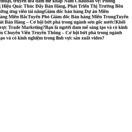
ệ thuật, truyền lửa đam mê khắp Năm Châu
Bảo vệ: Phòng
 Hiệu Quả: Thúc Đẩy Bán Hàng, Phát Triển Thị Trường Bền
ng ứng viên tài năng
Giám đốc bán hàng Dự án Miền
àng Miền Bắc
Tuyển Phó Giám đốc Bán hàng Miền Trung
Tuyển
t Bán Hàng – Cơ hội bứt phá trong ngành sơn gốc nước!
Khối
h vực Trade Marketing?
Bạn là người đam mê sáng tạo và có kinh
n Chuyên Viên Truyền Thông – Cơ hội bứt phá trong ngành
ạo và có kinh nghiệm trong lĩnh vực sản xuất video?