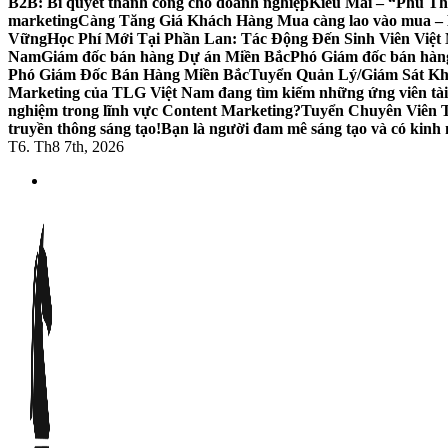
B2B: Bí quyết thành công cho doanh nghiệp
Kiều Mai – “Phù Th
marketing
Càng Tăng Giá Khách Hàng Mua càng lao vào mua – B
Vững
Học Phí Mới Tại Phần Lan: Tác Động Đến Sinh Viên Việ
Nam
Giám đốc bán hàng Dự án Miền Bắc
Phó Giám đốc bán hà
Phó Giám Đốc Bán Hàng Miền Bắc
Tuyển Quản Lý/Giám Sát Khu
Marketing của TLG Việt Nam đang tìm kiếm những ứng viên tà
nghiệm trong lĩnh vực Content Marketing?
Tuyển Chuyên Viên T
truyền thông sáng tạo!
Bạn là người đam mê sáng tạo và có kinh n
T6. Th8 7th, 2026