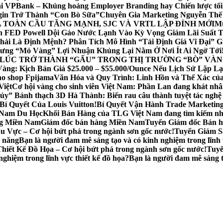
tại VPBank – Khủng hoảng Employer Branding hay Chiến lược tối
gin Trở Thành “Con Bò Sữa”
Chuyên Gia Marketing Nguyễn Thế
 TOÀN CẦU TĂNG MẠNH, SJC VÀ VRTL LẬP ĐỈNH MỚI
Mu
ch FED Powell Dội Gáo Nước Lạnh Vào Kỳ Vọng Giảm Lãi Suất 
hải Là Định Mệnh? Phân Tích Mô Hình “Tái Định Giá Vĩ Đại” G
hưng “Mỏ Vàng” Lợi Nhuận Khủng Lại Nằm Ở Nơi Ít Ai Ngờ Tới
 LÚC TRỞ THÀNH “GẤU” TRONG THỊ TRƯỜNG “BÒ” VÀN
Vàng: Kịch Bản Giá $25.000 – $55.000/Ounce Nếu Lịch Sử Lặp L
ho shop Fpijama
Văn Hóa và Quy Trình: Linh Hồn và Thể Xác c
Việt
Cơ hội vàng cho sinh viên Việt Nam: Phần Lan đang khát nhâ
ủy” Bánh thạch 3D Hà Thành: Biến rau câu thành tuyệt tác ngh
í Quyết Của Louis Vuitton!
Bí Quyết Vận Hành Trade Marketing
t Nam Du Học
Khối Bán Hàng của TLG Việt Nam đang tìm kiếm nhữ
ng Miền Nam
Giám đốc bán hàng Miền Nam
Tuyển Giám đốc Bán h
 Vực – Cơ hội bứt phá trong ngành sơn gốc nước!
Tuyển Giám Sá
i năng
Bạn là người đam mê sáng tạo và có kinh nghiệm trong lĩn
hiết Kế Đồ Họa – Cơ hội bứt phá trong ngành sơn gốc nước!
Tuyể
ghiệm trong lĩnh vực thiết kế đồ họa?
Bạn là người đam mê sáng t