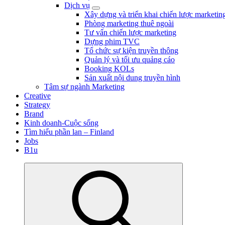
Dịch vụ
Xây dựng và triển khai chiến lược marketing
Phòng marketing thuê ngoài
Tư vấn chiến lược marketing
Dựng phim TVC
Tổ chức sự kiện truyền thông
Quản lý và tối ưu quảng cáo
Booking KOLs
Sản xuất nội dung truyền hình
Tâm sự ngành Marketing
Creative
Strategy
Brand
Kinh doanh-Cuộc sống
Tìm hiểu phần lan – Finland
Jobs
B1u