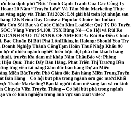
 ưu hóa định phí?”
Bức Tranh Cạnh Tranh Của Các Công Ty
 Hoan: 20 Năm “Truyền Lửa” Và Tầm Nhìn Marketing Thực
a vàng ngày vía Thần Tài 2026: Lời giải bài toán lợi nhuận sau
Tháng 12
Is Reina Day Cruise a Popular Choice for Indian
iữa Cơn Sốt Bạc và Cuộc Chiến Kim Loại
Sốc: Quỹ Tỷ Đô Tuyên
!
SỐC: Vàng Vượt $4.100, TSX Bùng Nổ—Cơ Hội và Rủi Ro
G?
CẢNH BÁO TỪ BANK OF AMERICA: Rủi Ro Điều Chỉnh
ại, Bạc Chuẩn Bị Bứt Phá Lớn
Hiking in Halong: Should You Try
ủa Doanh Nghiệp Thành Công
Tạm Hoãn Thuế Nhập Khẩu 90
n lực ở nhiều ngành nghề
Chiến lược đột phá cho khách hàng
ệ thuật, truyền lửa đam mê khắp Năm Châu
Bảo vệ: Phòng
 Hiệu Quả: Thúc Đẩy Bán Hàng, Phát Triển Thị Trường Bền
ng ứng viên tài năng
Giám đốc bán hàng Dự án Miền
àng Miền Bắc
Tuyển Phó Giám đốc Bán hàng Miền Trung
Tuyển
t Bán Hàng – Cơ hội bứt phá trong ngành sơn gốc nước!
Khối
h vực Trade Marketing?
Bạn là người đam mê sáng tạo và có kinh
n Chuyên Viên Truyền Thông – Cơ hội bứt phá trong ngành
ạo và có kinh nghiệm trong lĩnh vực sản xuất video?