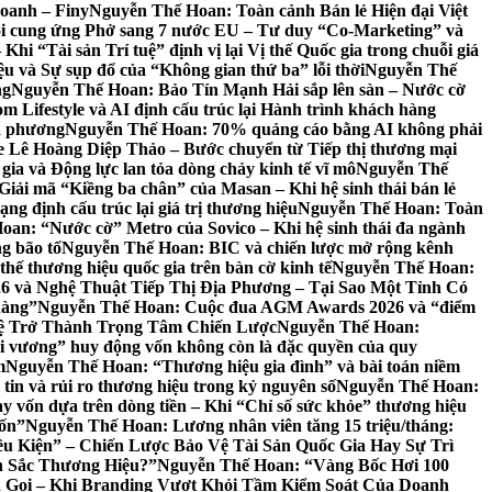
oanh – Finy
Nguyễn Thế Hoan: Toàn cảnh Bán lẻ Hiện đại Việt
i cung ứng Phở sang 7 nước EU – Tư duy “Co-Marketing” và
 “Tài sản Trí tuệ” định vị lại Vị thế Quốc gia trong chuỗi giá
u và Sự sụp đổ của “Không gian thứ ba” lỗi thời
Nguyễn Thế
ng
Nguyễn Thế Hoan: Bảo Tín Mạnh Hải sắp lên sàn – Nước cờ
ifestyle và AI định cấu trúc lại Hành trình khách hàng
ịa phương
Nguyễn Thế Hoan: 70% quảng cáo bằng AI không phải
Lê Hoàng Diệp Thảo – Bước chuyển từ Tiếp thị thương mại
ia và Động lực lan tỏa dòng chảy kinh tế vĩ mô
Nguyễn Thế
iải mã “Kiềng ba chân” của Masan – Khi hệ sinh thái bán lẻ
g định cấu trúc lại giá trị thương hiệu
Nguyễn Thế Hoan: Toàn
an: “Nước cờ” Metro của Sovico – Khi hệ sinh thái đa ngành
g bão tố
Nguyễn Thế Hoan: BIC và chiến lược mở rộng kênh
thế thương hiệu quốc gia trên bàn cờ kinh tế
Nguyễn Thế Hoan:
6 và Nghệ Thuật Tiếp Thị Địa Phương – Tại Sao Một Tỉnh Có
hàng”
Nguyễn Thế Hoan: Cuộc đua AGM Awards 2026 và “điểm
Tuệ Trở Thành Trọng Tâm Chiến Lược
Nguyễn Thế Hoan:
 vương” huy động vốn không còn là đặc quyền của quy
m
Nguyễn Thế Hoan: “Thương hiệu gia đình” và bài toán niềm
in và rủi ro thương hiệu trong kỷ nguyên số
Nguyễn Thế Hoan:
 vốn dựa trên dòng tiền – Khi “Chỉ số sức khỏe” thương hiệu
vốn”
Nguyễn Thế Hoan: Lương nhân viên tăng 15 triệu/tháng:
 Kiện” – Chiến Lược Bảo Vệ Tài Sản Quốc Gia Hay Sự Trì
n Sắc Thương Hiệu?”
Nguyễn Thế Hoan: “Vàng Bốc Hơi 100
 Gọi – Khi Branding Vượt Khỏi Tầm Kiểm Soát Của Doanh