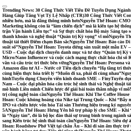
Skip
to
Trending News:
30 Công Thức Viết Tiêu Đề Tuyển Dụng Ngành
content
Hàng Giúp Tăng Vọt Tỷ Lệ Nhấp (CTR)
30 Công Thức Viết Co
nhiều hơn, mà là đăng thông minh hơn
Nguyễn Thế Hoan: CMO 20
Marketing không còn là “làm chiến dịch” mà là kiến tạo hệ thốn
trận Vận hành Liên tục” và Sự thực chất hóa Bộ máy Sáng tạo s
thanh khoản và nghệ thuật “Quản trị Kỳ vọng” vĩ mô
Nguyễn Thế
thuật tái thiết Điểm chạm Bản sắc
Nguyễn Thế Hoan: Báo cáo Di đ
suất số”
Nguyễn Thế Hoan: Toyota dừng sản xuất một mẫu EV – Kh
USD – Cuộc đại dịch chuyển danh mục và tư duy “Quản trị Kỳ v
Micro/Nano Influencer và cuộc cách mạng thực chất hóa chỉ số 
văn và cấu trúc tri thức bền vững
Nguyễn Thế Hoan: Persona và 
Amazon đầu tư AI – Nước cờ Tiên dịch chuyển “Hạ tầng tri thức
cùng hiện thực hóa triết lý “Muốn đi xa, phải đi cùng nhau”
Nguy
hình
Tuyển dụng Chuyên viên kinh doanh SME – Finy
Tuyển dụ
Nam – Cuộc đại phân hóa cấu trúc hệ sinh thái và Nghệ thuật tá
mô hình Liên minh Chiến lược để giải bài toán thâm nhập vĩ mô
trị công nghệ toàn cầu
Nguyễn Thế Hoan: Khi The Coffee House lù
Hoan: Cuộc khủng hoảng của Nike tại Trung Quốc – Khi “Bẫy n
IPO và chiến lược vốn hóa Tài sản Thương hiệu trong kỷ nguyên
5A
Nguyễn Thế Hoan: Hưng Yên hỗ trợ pháp lý cho SME – Khi “Hạ
là “Ngày tàn”, đó là bộ lọc đào thải sự trung bình trong ngành s
sang Kiến trúc hệ sinh thái toàn cầu
Nguyễn Thế Hoan: Siêu dự án
Hoan: Roadshow Phở Việt tại châu Âu – Khi di sản ẩm thực trở