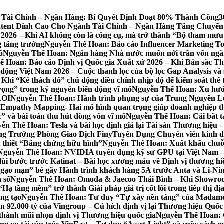
 Tài Chính – Ngân Hàng: Bí Quyết Định Đoạt 80% Thành Công
3
ntent Đỉnh Cao Cho Ngành Tài Chính – Ngân Hàng Tăng Chuyển
26 – Khi AI không còn là công cụ, mà trở thành “Bộ tham mưu 
g tăng trưởng
Nguyễn Thế Hoan: Báo cáo Influencer Marketing To
ố
Nguyễn Thế Hoan: Ngân hàng Nhà nước muốn nới trần vốn ngắn 
 Hoan: Báo cáo Định vị Quốc gia Xuất xứ 2026 – Khi Bản sắc Th
ộng Việt Nam 2026 – Cuộc thanh lọc của bộ lọc Gap Analysis và 
i “Kẻ thách đố” chủ động điều chỉnh nhịp độ để kiểm soát thế 
ọng” trong kỷ nguyên biến động vĩ mô
Nguyễn Thế Hoan: Xu hướn
ROI
Nguyễn Thế Hoan: Hành trình phụng sự của Trung Nguyên Lege
Empathy Mapping- Hai mô hình quan trọng giúp doanh nghiệp t
” và bài toán thu hút dòng vốn vĩ mô
Nguyễn Thế Hoan: Cái bắt ta
ễn Thế Hoan: Tesla và bài học định giá lại Tài sản Thương hiệu –
ng Trưởng Phòng Giao Dịch Finy
Tuyển Dụng Chuyên viên kinh d
i thiết “Bằng chứng hữu hình”
Nguyễn Thế Hoan: Xuất khẩu chuỗ
Nguyễn Thế Hoan: NVIDIA tuyển dụng kỹ sư GPU tại Việt Nam – Khi
i bước trước Katinat – Bài học xương máu về Định vị thương hiệ
gạo mạn” bẻ gãy Hành trình khách hàng 5A trước Anta và Li-Ni
 số
Nguyễn Thế Hoan: Omoda & Jaecoo Thái Bình – Khi Showroom L
 tầng mềm” trở thành Giải pháp giá trị cốt lõi trong tiếp thị đ
áng tạo
Nguyễn Thế Hoan: Tư duy “Tự xây nền tảng” của Madame 
 92.000 tỷ của Vingroup – Cú hích định vị lại Thương hiệu Quốc g
 thành mũi nhọn định vị Thương hiệu quốc gia
Nguyễn Thế Hoan: G