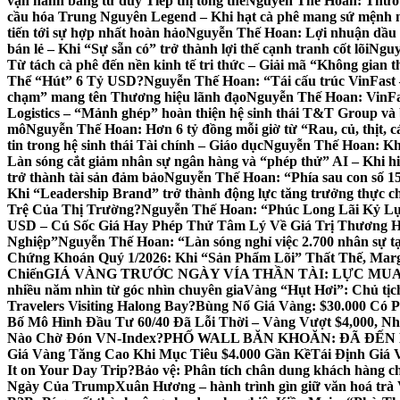
vận hành bằng tư duy Tiếp thị tổng thể
Nguyễn Thế Hoan: Thương 
cầu hóa Trung Nguyên Legend – Khi hạt cà phê mang sứ mệnh ngoạ
tiến tới sự hợp nhất hoàn hảo
Nguyễn Thế Hoan: Lợi nhuận dầu kh
bán lẻ – Khi “Sự sẵn có” trở thành lợi thế cạnh tranh cốt lõi
Nguyễ
Từ tách cà phê đến nền kinh tế tri thức – Giải mã “Không gian 
Thể “Hút” 6 Tỷ USD?
Nguyễn Thế Hoan: “Tái cấu trúc VinFast – 
chạm” mang tên Thương hiệu lãnh đạo
Nguyễn Thế Hoan: VinFa
Logistics – “Mảnh ghép” hoàn thiện hệ sinh thái T&T Group và b
mô
Nguyễn Thế Hoan: Hơn 6 tỷ đồng mỗi giờ từ “Rau, củ, thịt, cá
tin trong hệ sinh thái Tài chính – Giáo dục
Nguyễn Thế Hoan: Khi 
Làn sóng cắt giảm nhân sự ngân hàng và “phép thử” AI – Khi hiệ
trở thành tài sản đảm bảo
Nguyễn Thế Hoan: “Phía sau con số 15.0
Khi “Leadership Brand” trở thành động lực tăng trưởng thực c
Trệ Của Thị Trường?
Nguyễn Thế Hoan: “Phúc Long Lãi Kỷ Lụ
USD – Cú Sốc Giá Hay Phép Thử Tâm Lý Về Giá Trị Thương H
Nghiệp”
Nguyễn Thế Hoan: “Làn sóng nghỉ việc 2.700 nhân sự 
Chứng Khoán Quý 1/2026: Khi “Sản Phẩm Lõi” Thất Thế, Mar
Chiến
GIÁ VÀNG TRƯỚC NGÀY VÍA THẦN TÀI: LỰC MUA
nhiều năm nhìn từ góc nhìn chuyên gia
Vàng “Hụt Hơi”: Chủ tị
Travelers Visiting Halong Bay?
Bùng Nổ Giá Vàng: $30.000 Có P
Bố Mô Hình Đầu Tư 60/40 Đã Lỗi Thời – Vàng Vượt $4,000, N
Nào Chờ Đón VN-Index?
PHỐ WALL BĂN KHOĂN: ĐÃ ĐẾN
Giá Vàng Tăng Cao Khi Mục Tiêu $4.000 Gần Kề
Tái Định Giá 
It on Your Day Trip?
Bảo vệ: Phân tích chân dung khách hàng c
Ngày Của Trump
Xuân Hương – hành trình gìn giữ văn hoá trà 