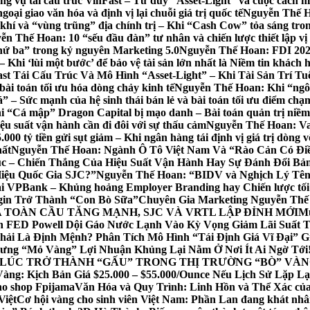
vụ tái cấu trúc VinFast – Tư duy “Asset-Light” và cuộc cách mạn
i giao văn hóa và định vị lại chuỗi giá trị quốc tế
Nguyễn Thế Ho
í và “vùng trũng” địa chính trị – Khi “Cash Cow” tỏa sáng tron
n Thế Hoan: 10 “sếu đầu đàn” tư nhân và chiến lược thiết lập vị 
thứ ba” trong kỷ nguyên Marketing 5.0
Nguyễn Thế Hoan: FDI 202
Khi ‘lùi một bước’ để bảo vệ tài sản lớn nhất là Niềm tin khách 
st Tái Cấu Trúc Và Mô Hình “Asset-Light” – Khi Tài Sản Trí 
ài toán tối ưu hóa dòng chảy kinh tế
Nguyễn Thế Hoan: Khi “ngôi
” – Sức mạnh của hệ sinh thái bán lẻ và bài toán tối ưu điểm chạ
“Cá mập” Dragon Capital bị mạo danh – Bài toán quản trị niềm t
u suất vận hành cần đi đôi với sự thấu cảm
Nguyễn Thế Hoan: Vay
00 tỷ tiền gửi sụt giảm – Khi ngân hàng tái định vị giá trị dòng 
hất
Nguyễn Thế Hoan: Ngành Ô Tô Việt Nam Và “Rào Cản Có Điều
c – Chiến Thắng Của Hiệu Suất Vận Hành Hay Sự Đánh Đổi Bả
iệu Quốc Gia SJC?”
Nguyễn Thế Hoan: “BIDV và Nghịch Lý Tên
tại VPBank – Khủng hoảng Employer Branding hay Chiến lược tối
gin Trở Thành “Con Bò Sữa”
Chuyên Gia Marketing Nguyễn Thế
 TOÀN CẦU TĂNG MẠNH, SJC VÀ VRTL LẬP ĐỈNH MỚI
Mu
ch FED Powell Dội Gáo Nước Lạnh Vào Kỳ Vọng Giảm Lãi Suất 
hải Là Định Mệnh? Phân Tích Mô Hình “Tái Định Giá Vĩ Đại” G
hưng “Mỏ Vàng” Lợi Nhuận Khủng Lại Nằm Ở Nơi Ít Ai Ngờ Tới
 LÚC TRỞ THÀNH “GẤU” TRONG THỊ TRƯỜNG “BÒ” VÀN
Vàng: Kịch Bản Giá $25.000 – $55.000/Ounce Nếu Lịch Sử Lặp L
ho shop Fpijama
Văn Hóa và Quy Trình: Linh Hồn và Thể Xác c
Việt
Cơ hội vàng cho sinh viên Việt Nam: Phần Lan đang khát nhâ